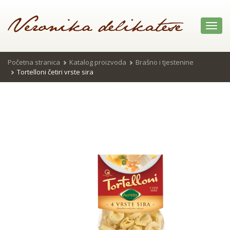
Toggl
navig
Početna stranica
Katalog proizvoda
Brašno i tjestenine
Tortelloni četiri vrste sira