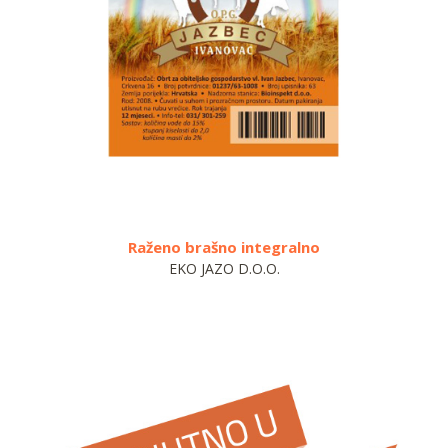
ntegralno
Zobeno brašno
.O.O.
EKO JAZO D.O.O.