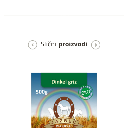
Slični
proizvodi