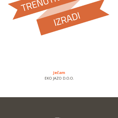
Mlinci
.O.O.
KASAMI D.O.O.