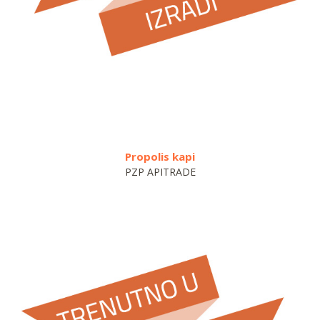
Propolis kapi
Pek
PZP APITRADE
OP