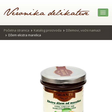
Toggl
navig
Početna stranica
Katalog proizvoda
Džemovi, voćni namazi
Džem ekstra marelica