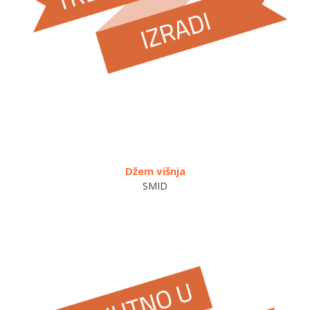
Džem višnja
Kom
SMID
OP