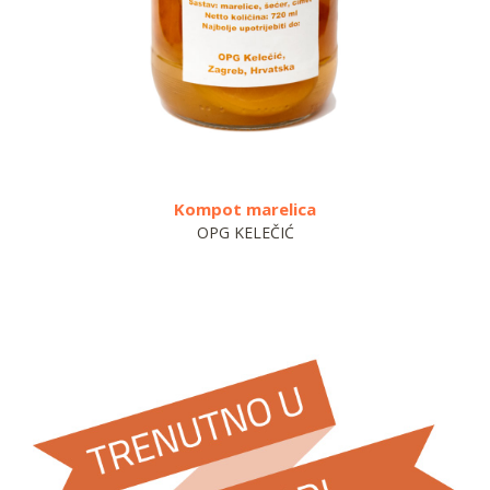
Kompot marelica
Dže
OPG KELEČIĆ
OP