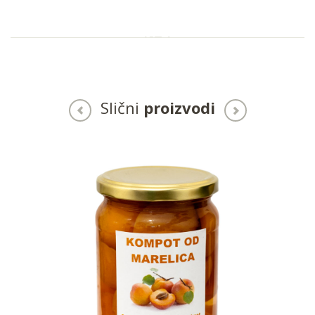
Slični
proizvodi