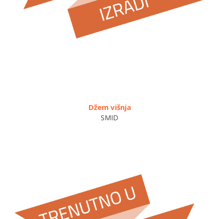
Džem višnja
Džem
SMID