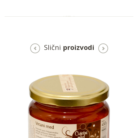
Slični
proizvodi