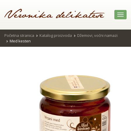
Toggl
navig
Početna stranica
Katalog proizvoda
Džemovi, voćni namazi
Med kesten