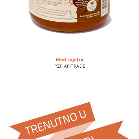
Med cvjetni
Zagreba
PZP APITRADE