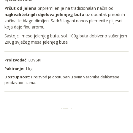
Pršut od jelena
pripremljen je na tradicionalan način od
najkvalitetnijih dijelova jelenjeg buta
uz dodatak prirodnih
začina te blago dimljen. Sadrži lagani nanos plemenite plijesni
koja daje finu aromu.
Sastojci: meso jelenjeg buta, sol. 100g buta dobiveno sušenjem
200g svježeg mesa jelenjeg buta.
Proizvođač:
LOVSKI
Pakiranje:
1 kg
Dostupnost:
Proizvod je dostupan u svim Veronika delikatese
prodavaonicama.