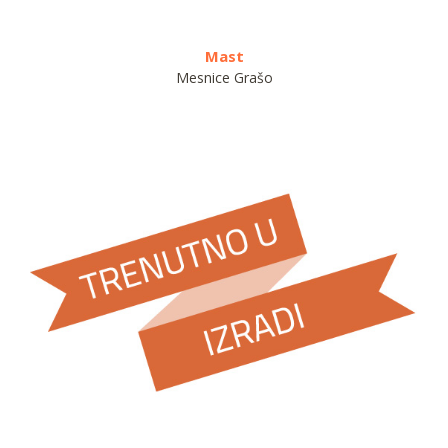
Mast
Dalmat
Mesnice Grašo