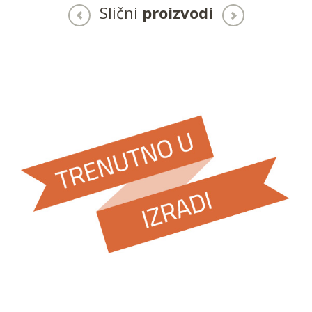
Slični
proizvodi