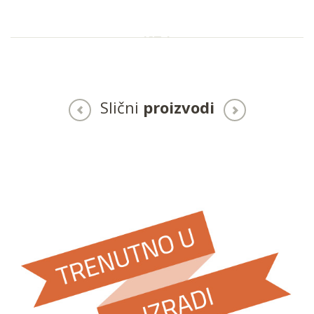
Slični
proizvodi