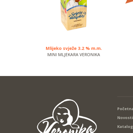
Mlijeko svježe 3.2 % m.m.
MINI MLJEKARA VERONIKA
Početna
Novosti
Katalog