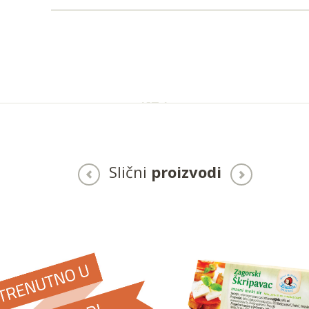
Slični
proizvodi