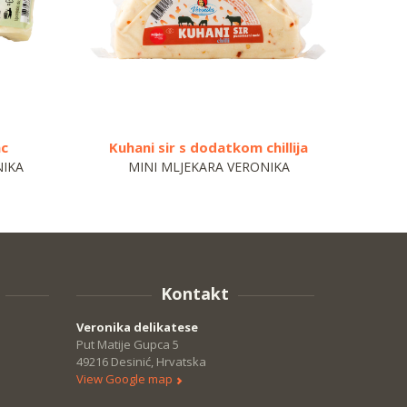
ac
Kuhani sir s dodatkom chillija
NIKA
MINI MLJEKARA VERONIKA
Kontakt
Veronika delikatese
Put Matije Gupca 5
49216 Desinić, Hrvatska
View Google map