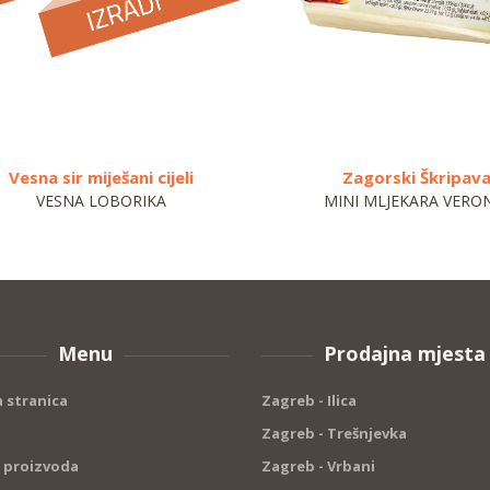
Vesna sir miješani cijeli
Zagorski Škripav
VESNA LOBORIKA
MINI MLJEKARA VERO
Menu
Prodajna mjesta
 stranica
Zagreb - Ilica
Zagreb - Trešnjevka
 proizvoda
Zagreb - Vrbani