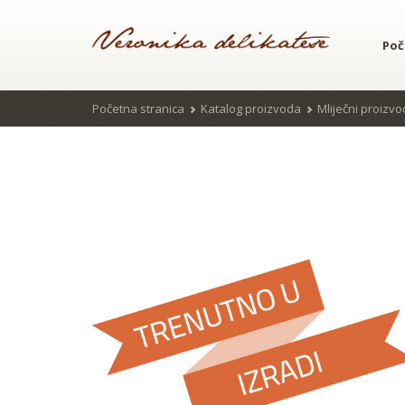
Poč
Početna stranica
Katalog proizvoda
Mliječni proizvo