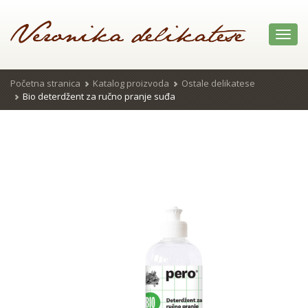
Toggl
navig
Početna stranica
Katalog proizvoda
Ostale delikatese
Bio deterdžent za ručno pranje suđa