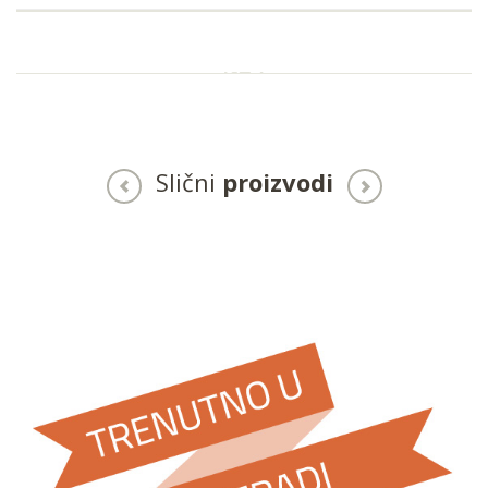
Slični
proizvodi