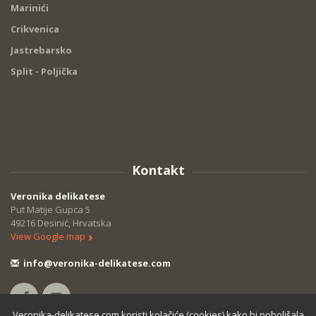
Marinići
Crikvenica
Jastrebarsko
Split - Poljička
Kontakt
Veronika delikatese
Put Matije Gupca 5
49216 Desinić, Hrvatska
View Google map
info@veronika-delikatese.com
Veronika-delikatese.com koristi kolačiće (cookies) kako bi poboljšala