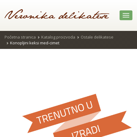
Toggl
navig
Početna stranica
Katalog proizvoda
Ostale delikatese
Konopljini keksi med-cimet