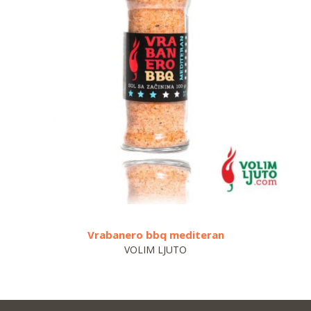
rabanero bbq mediteran
Vrabane
VOLIM LJUTO
VO