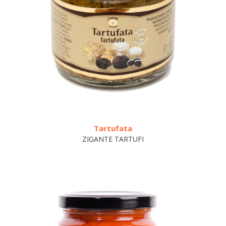
Tartufata
Chil
ZIGANTE TARTUFI
VO