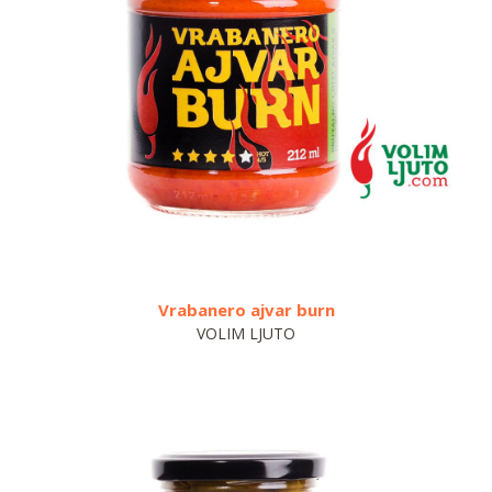
Vrabanero ajvar burn
Vraba
VOLIM LJUTO
VO