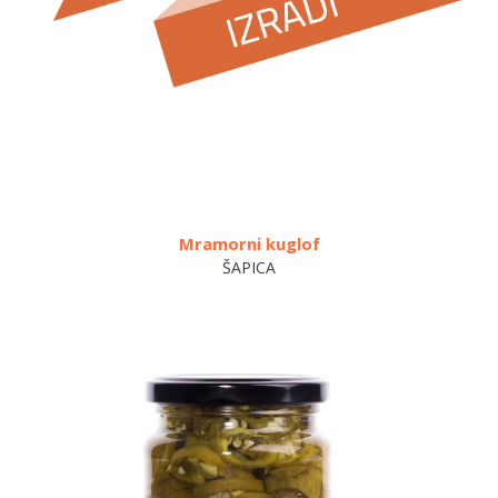
Mramorni kuglof
Ša
ŠAPICA
ŠA