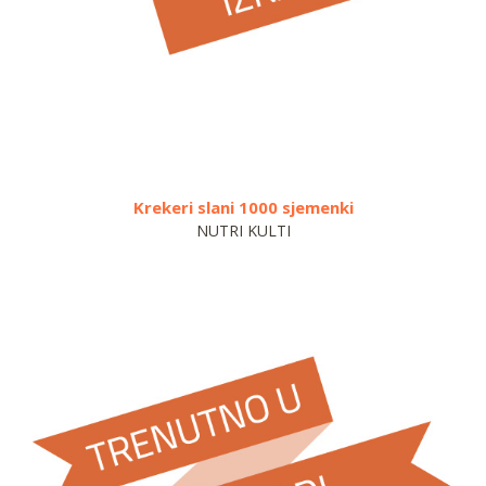
eri slani 1000 sjemenki
Namaz od patl
NUTRI KULTI
S