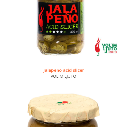
Jalapeno acid slicer
Bio tekući deterdž
VOLIM LJUTO
HORTIRIV