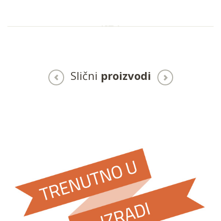
Slični
proizvodi