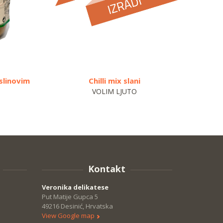
slinovim
Chilli mix slani
VOLIM LJUTO
Kontakt
Veronika delikatese
Put Matije Gupca 5
49216 Desinić, Hrvatska
View Google map