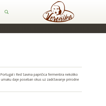
ortugal i Red Savina papričica fermentira nekoliko
što umaku daje poseban okus uz zadržavanje prirodne