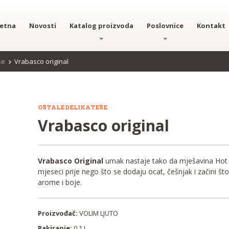
etna
Novosti
Katalog proizvoda
Poslovnice
Kontakt
se
Vrabasco original
OSTALE DELIKATESE
Vrabasco original
Vrabasco Original
umak nastaje tako da mješavina Hot P
mjeseci prije nego što se dodaju ocat, češnjak i začini 
arome i boje.
Proizvođač:
VOLIM LJUTO
Pakiranje:
0.1 L