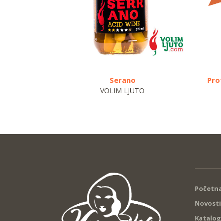
Serano
Pro
VOLIM LJUTO
Početna
Novosti
Katalog