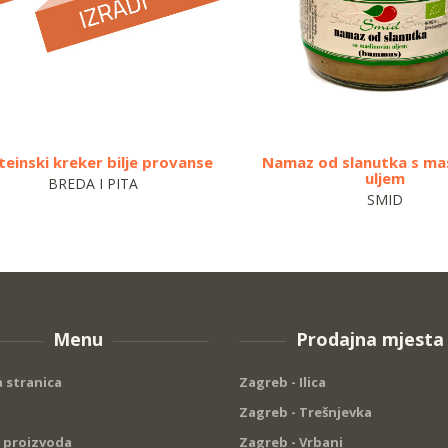
teinski kreker bilje provanse
Namaz od slanutka s ma
uljem
BREDA I PITA
SMID
Menu
Prodajna mjesta
 stranica
Zagreb - Ilica
Zagreb - Trešnjevka
 proizvoda
Zagreb - Vrbani