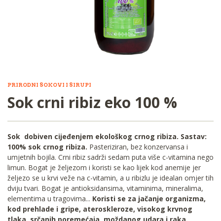
PRIRODNI SOKOVI I SIRUPI
Sok crni ribiz eko 100 %
Sok dobiven cijeđenjem ekološkog crnog ribiza. Sastav:
100% sok crnog ribiza.
Pasteriziran, bez konzervansa i
umjetnih bojila. Crni ribiz sadrži sedam puta više c-vitamina nego
limun. Bogat je željezom i koristi se kao lijek kod anemije jer
željezo se u krvi veže na c-vitamin, a u ribizlu je idealan omjer tih
dviju tvari. Bogat je antioksidansima, vitaminima, mineralima,
elementima u tragovima...
Koristi se za jačanje organizma,
kod prehlade i gripe, ateroskleroze, visokog krvnog
tlaka, srčanih poremećaja, moždanog udara i raka.