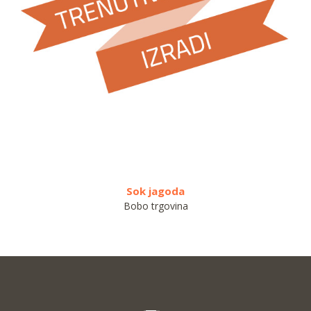
Sok jagoda
Kruš
Bobo trgovina
OP