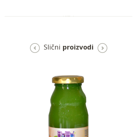
Slični
proizvodi