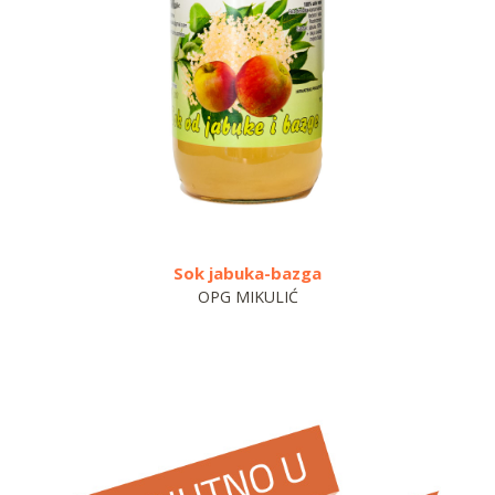
Sok jabuka-bazga
Sok 
OPG MIKULIĆ
OP