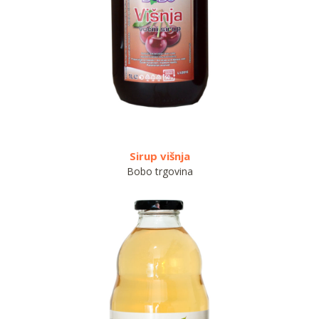
Sirup višnja
Sok crni
Bobo trgovina
Bob