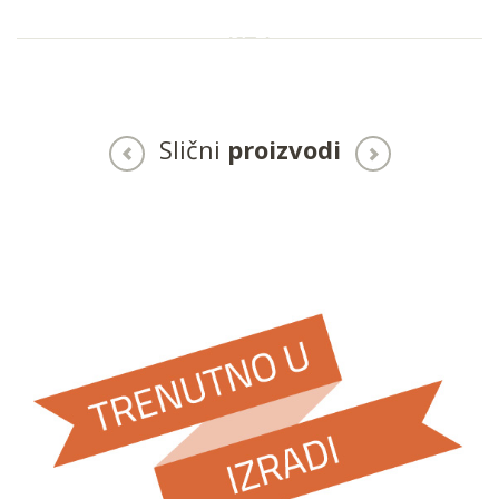
Slični
proizvodi