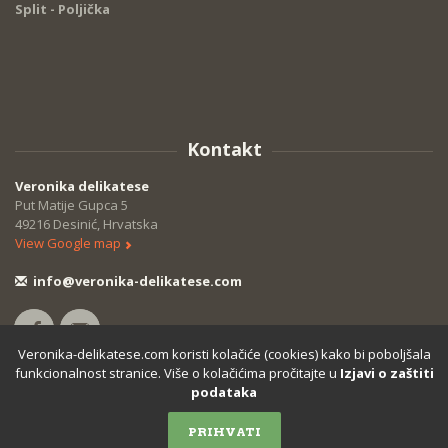
Split - Poljička
Kontakt
Veronika delikatese
Put Matije Gupca 5
49216 Desinić, Hrvatska
View Google map
info@veronika-delikatese.com
Veronika-delikatese.com koristi kolačiće (cookies) kako bi poboljšala
funkcionalnost stranice. Više o kolačićima pročitajte u
Izjavi o zaštiti
podataka
PRIHVATI
Veronika delikatese
© Copyright 2018.
Izjava o zaštiti podataka