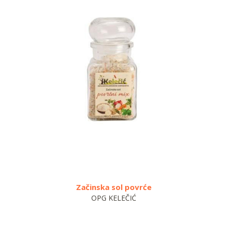
Začinska sol povrće
OPG KELEČIĆ
BRANIT