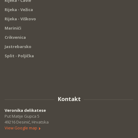
Rijeka - Čavle
Rijeka - Vežica
Rijeka - Viškovo
Marinići
Crikvenica
Jastrebarsko
Split - Poljička
Kontakt
Veronika delikatese
Put Matije Gupca 5
49216 Desinić, Hrvatska
View Google map