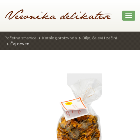
Toggl
navig
Početna stranica
Katalog proizvoda
Bilje, čajevi i začini
Čaj neven