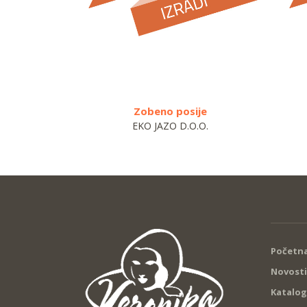
Zobeno posije
EKO JAZO D.O.O.
Početna
Novosti
Katalog