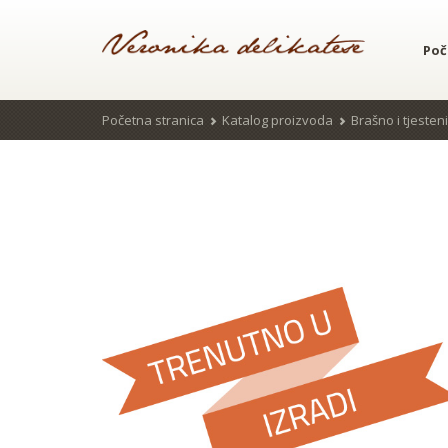
Poč
Početna stranica
Katalog proizvoda
Brašno i tjesten