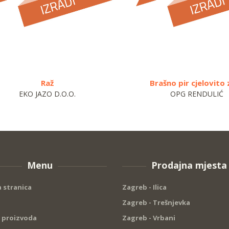
Raž
Brašno pir cjelovito
EKO JAZO D.O.O.
OPG RENDULIĆ
Menu
Prodajna mjesta
 stranica
Zagreb - Ilica
Zagreb - Trešnjevka
 proizvoda
Zagreb - Vrbani