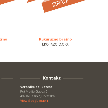
 zrno
Kukuruzno brašno
EKO JAZO D.O.O.
Kontakt
Veronika delikatese
Put Matije Gupca 5
49216 Desinić, Hrvatska
View Google map