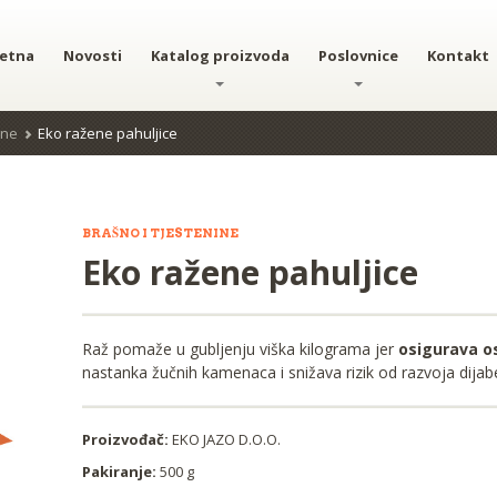
etna
Novosti
Katalog proizvoda
Poslovnice
Kontakt
ine
Eko ražene pahuljice
BRAŠNO I TJESTENINE
Eko ražene pahuljice
Raž pomaže u gubljenju viška kilograma jer
osigurava os
nastanka žučnih kamenaca i snižava rizik od razvoja dijab
Proizvođač:
EKO JAZO D.O.O.
Pakiranje:
500 g