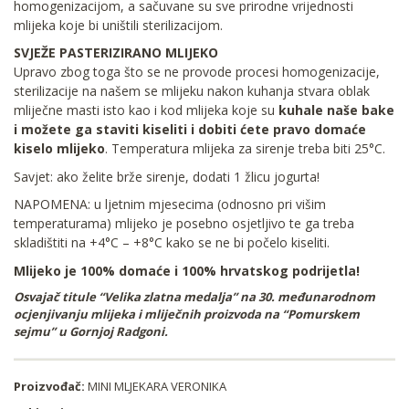
homogenizacijom, a sačuvane su sve prirodne vrijednosti
mlijeka koje bi uništili sterilizacijom.
SVJEŽE PASTERIZIRANO MLIJEKO
Upravo zbog toga što se ne provode procesi homogenizacije,
sterilizacije na našem se mlijeku nakon kuhanja stvara oblak
mliječne masti isto kao i kod mlijeka koje su
kuhale naše bake
i možete ga staviti kiseliti i dobiti ćete pravo domaće
kiselo mlijeko
. Temperatura mlijeka za sirenje treba biti 25°C.
Savjet: ako želite brže sirenje, dodati 1 žlicu jogurta!
NAPOMENA: u ljetnim mjesecima (odnosno pri višim
temperaturama) mlijeko je posebno osjetljivo te ga treba
skladištiti na +4°C – +8°C kako se ne bi počelo kiseliti.
Mlijeko je 100% domaće i 100% hrvatskog podrijetla!
Osvajač titule “Velika zlatna medalja” na 30. međunarodnom
ocjenjivanju mlijeka i mliječnih proizvoda na “Pomurskem
sejmu” u Gornjoj Radgoni.
Proizvođač:
MINI MLJEKARA VERONIKA