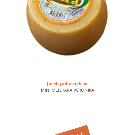
Jurek polutvrdi sir
V
MINI MLJEKARA VERONIKA
VE