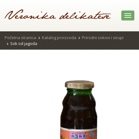
Toggl
navig
Početna stranica
Katalog proizvoda
Prirodni sokovi i sirupi
Sok od jagoda