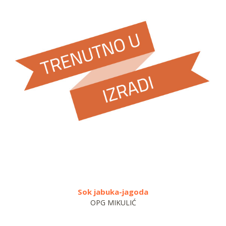
k jabuka-jagoda
Sirup n
OPG MIKULIĆ
Bobo trg