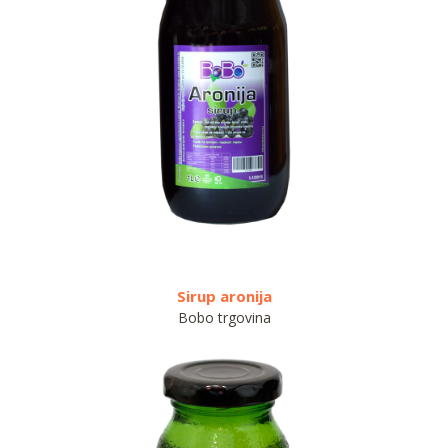
Sirup aronija
Sirup m
Bobo trgovina
Bobo trg