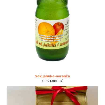
 jabuka-naranča
Sok jabuk
OPG MIKULIĆ
OPG MI