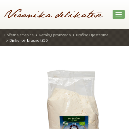
Toggl
navig
Početna stranica
Katalog proizvoda
Brašno i tjestenine
Dinkel-pir brašno t850