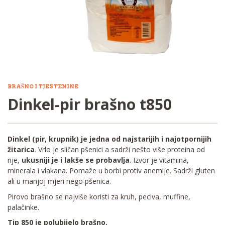
BRAŠNO I TJESTENINE
Dinkel-pir brašno t850
Dinkel (pir, krupnik) je jedna od najstarijih i najotpornijih
žitarica
. Vrlo je sličan pšenici a sadrži nešto više proteina od
nje,
ukusniji je i lakše se probavlja
. Izvor je vitamina,
minerala i vlakana. Pomaže u borbi protiv anemije. Sadrži gluten
ali u manjoj mjeri nego pšenica.
Pirovo brašno se najviše koristi za kruh, peciva, muffine,
palačinke.
Tip 850 je polubijelo brašno.