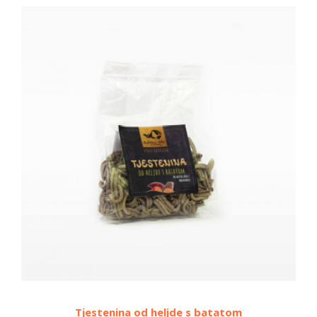
Tjestenina od heljde s batatom
Tje