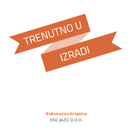
Kukuruzna krupica
Reza
EKO JAZO D.O.O.