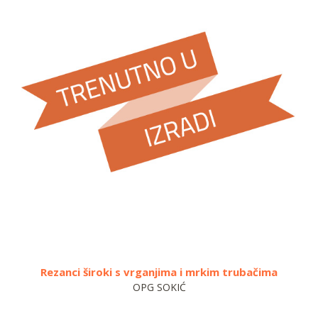
rganjima i mrkim trubačima
Palenta domaća b
OPG SOKIĆ
NAŠE KLAS