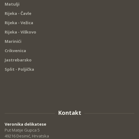
Matulji
Rijeka - Čavle
Rijeka - Vežica
Rijeka - Viškovo
Marinići
Crikvenica
Jastrebarsko
Split - Poljička
Kontakt
Veronika delikatese
Put Matije Gupca 5
49216 Desinić, Hrvatska