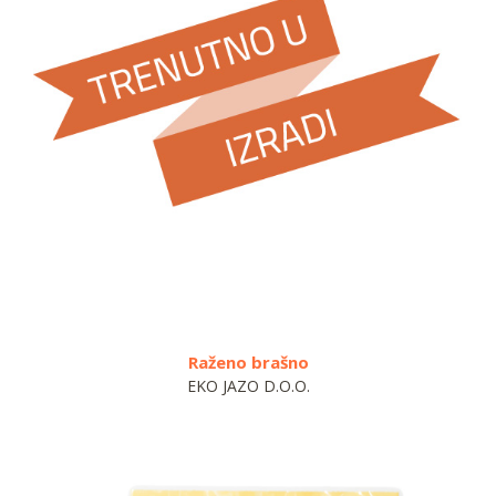
ženo brašno
Tortelloni b
 JAZO D.O.O.
AURELIA