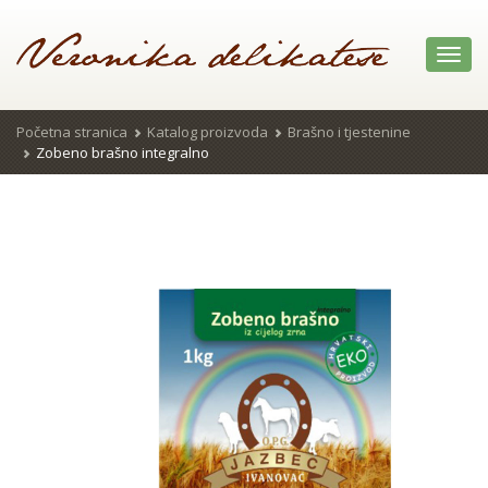
Toggl
navig
Početna stranica
Katalog proizvoda
Brašno i tjestenine
Zobeno brašno integralno