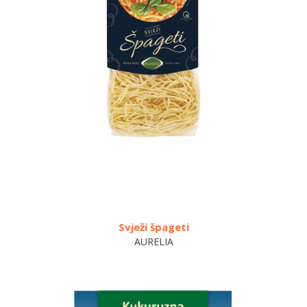
Svježi špageti
Tj
AURELIA
P