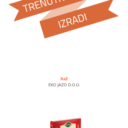
Raž
P
EKO JAZO D.O.O.