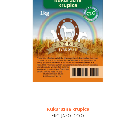
Kukuruzna krupica
Tjeste
EKO JAZO D.O.O.