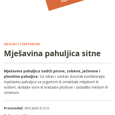
BRAŠNO I TJESTENINE
Mješavina pahuljica sitne
Mješavina pahuljica sadrži pirove, zobene, ječmene i
pšenične pahuljice.
Za zdrav i zasitan doručak kombinirajte
mješavinu pahuljica sa jogurtom ili omekšale mlijekom ili
vodom, dodajte voće ili orašaste plodove i zasladite medom ili
cimetom.
Proizvođač:
EKO JAZO D.O.O.