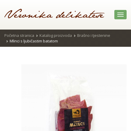
Toggl
navig
Početna stranica
Katalog proizvoda
Brašno i tjestenine
Mlinci s ljubičastim batatom