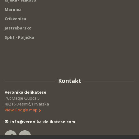
Rijeka - Viškovo
Marinići
Crikvenica
Jastrebarsko
Split - Poljička
Kontakt
Veronika delikatese
Put Matije Gupca 5
49216 Desinić, Hrvatska
View Google map
info@veronika-delikatese.com