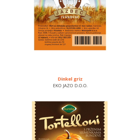
 griz
Svježi zeleni rezanc
 D.O.O.
AURELIA