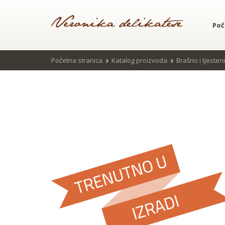
Poč
Početna stranica
Katalog proizvoda
Brašno i tjesten