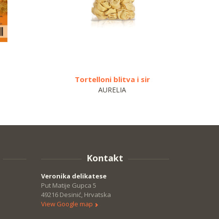
Tortelloni blitva i sir
AURELIA
Kontakt
Veronika delikatese
Put Matije Gupca 5
49216 Desinić, Hrvatska
View Google map