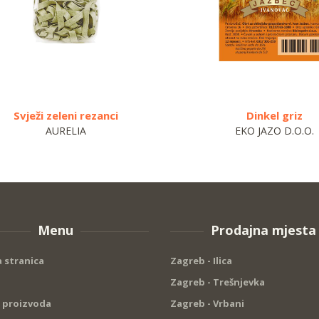
Svježi zeleni rezanci
Dinkel griz
AURELIA
EKO JAZO D.O.O.
Menu
Prodajna mjesta
 stranica
Zagreb - Ilica
Zagreb - Trešnjevka
 proizvoda
Zagreb - Vrbani