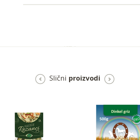
Slični
proizvodi