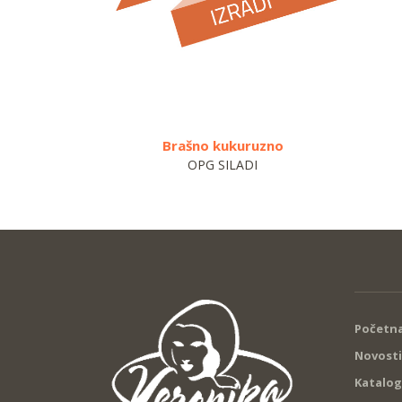
Brašno kukuruzno
OPG SILADI
Početna
Novosti
Katalog