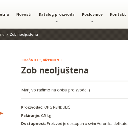
etna
Novosti
Katalog proizvoda
Poslovnice
Kontakt
ine
Zob neoljuštena
BRAŠNO I TJESTENINE
Zob neoljuštena
Marljivo radimo na opisu proizvoda ;)
Proizvođač:
OPG RENDULIĆ
Pakiranje:
0.5 kg
Dostupnost:
Proizvod je dostupan u svim Veronika delika