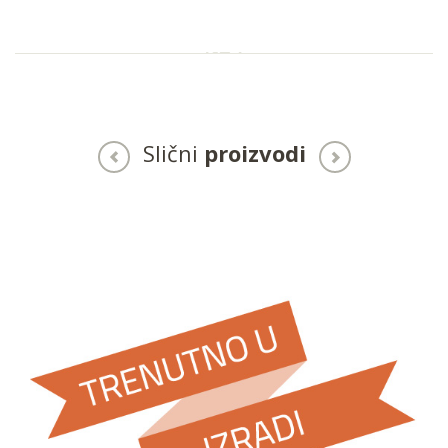
Slični
proizvodi