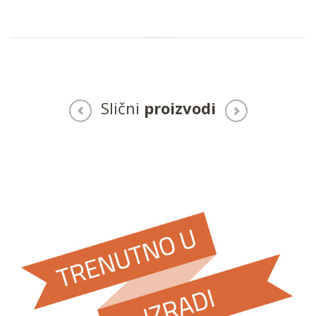
Slični
proizvodi