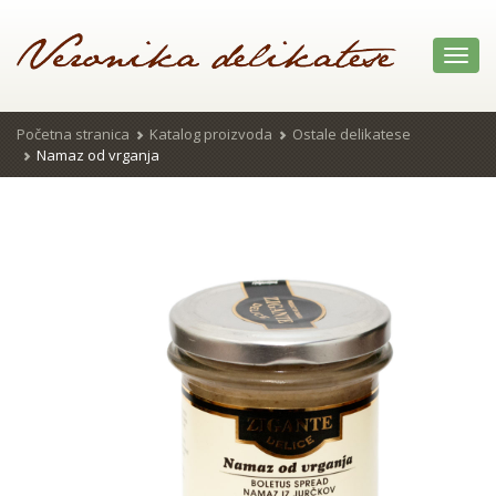
Toggl
navig
Početna stranica
Katalog proizvoda
Ostale delikatese
Namaz od vrganja