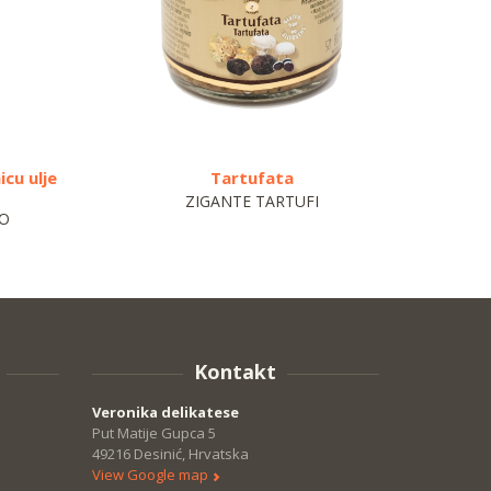
cu ulje
Tartufata
ZIGANTE TARTUFI
RO
Kontakt
Veronika delikatese
Put Matije Gupca 5
49216 Desinić, Hrvatska
View Google map