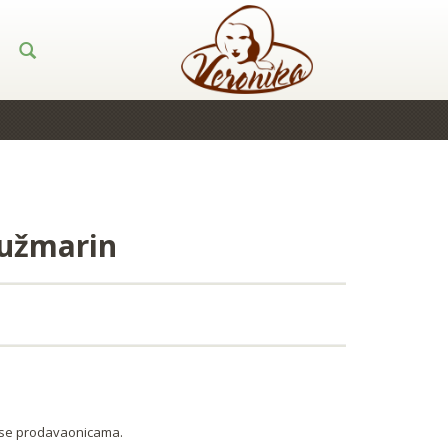
ružmarin
tese prodavaonicama.