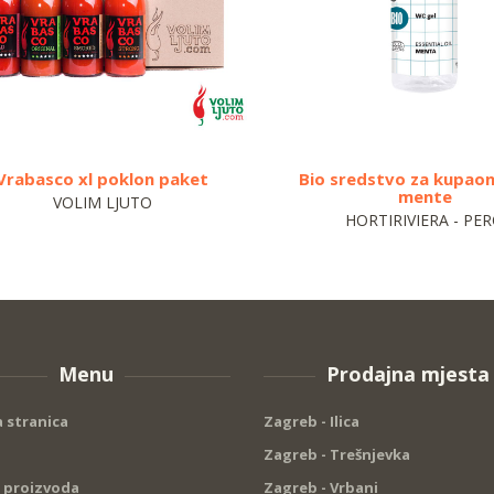
Vrabasco xl poklon paket
Bio sredstvo za kupaoni
mente
VOLIM LJUTO
HORTIRIVIERA - PE
Menu
Prodajna mjesta
 stranica
Zagreb - Ilica
Zagreb - Trešnjevka
 proizvoda
Zagreb - Vrbani