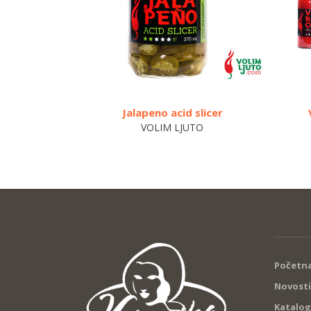
Jalapeno acid slicer
VOLIM LJUTO
Početna
Novosti
Katalog