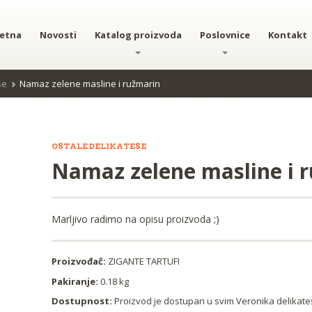
etna
Novosti
Katalog proizvoda
Poslovnice
Kontakt
se
Namaz zelene masline i ružmarin
OSTALE DELIKATESE
Namaz zelene masline i 
Marljivo radimo na opisu proizvoda ;)
Proizvođač:
ZIGANTE TARTUFI
Pakiranje:
0.18 kg
Dostupnost:
Proizvod je dostupan u svim Veronika delika