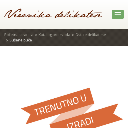
Toggl
navig
Početna stranica
Katalog proizvoda
Ostale delikatese
Sušene buče