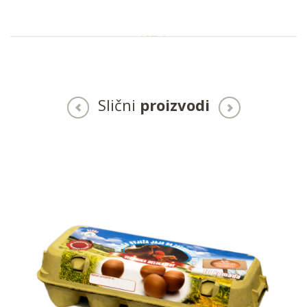
Slični
proizvodi