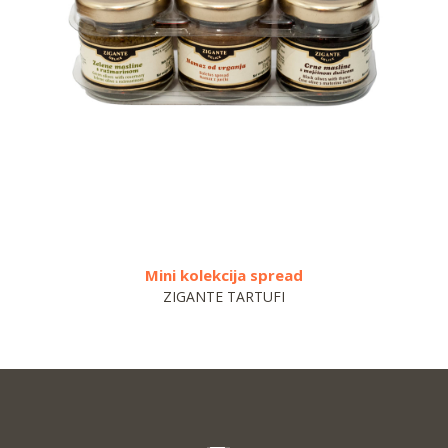
Mini kolekcija spread
Tradi
ZIGANTE TARTUFI