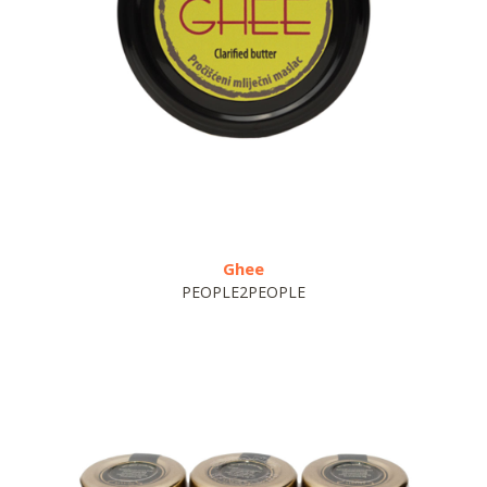
Ghee
Bio sredstvo 
PEOPLE2PEOPLE
HOR