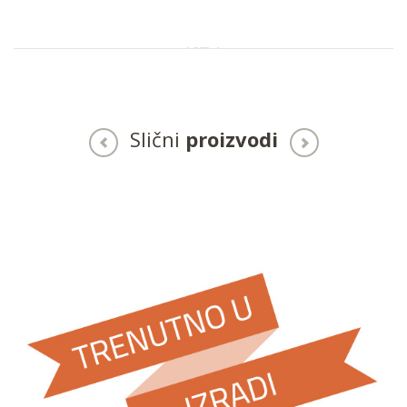
Slični
proizvodi