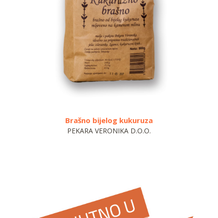
Brašno bijelog kukuruza
Raženo
PEKARA VERONIKA D.O.O.
E