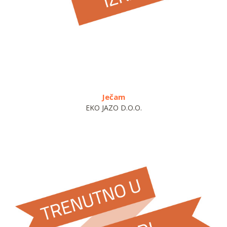
Ječam
Ječ
EKO JAZO D.O.O.
E