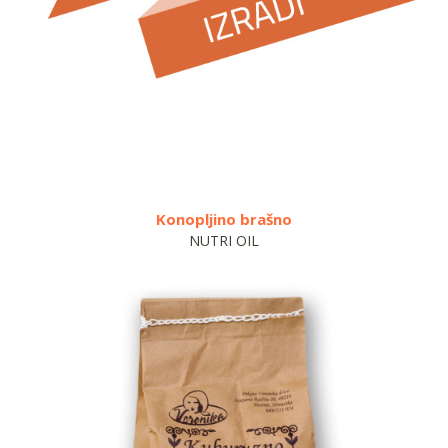
Konopljino brašno
Tjes
NUTRI OIL
PEKAR